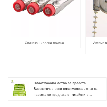
Свинска нипелна поилка
Автомат
Пластмасова летва за прасета
Висококачествена пластмасова летва за
прасета се предлага от китайските
производители Deba Brothers®. Този
висококачествен пластмасов под е