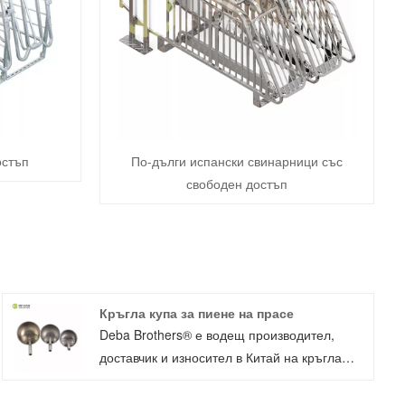
остъп
По-дълги испански свинарници със
свободен достъп
Кръгла купа за пиене на прасе
Deba Brothers® е водещ производител,
доставчик и износител в Китай на кръгла
купа за пиене на прасета. Deba brothers®
предлага две различни форми на поилки за