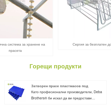
ична система за хранене на
Сергия за безплатен д
прасета
Горещи продукти
Затворен прасе пластмасов под
Като професионални производители, Deba
Brothers® би искал да ви предостави
затворен пластмасов под за свине.
Материалите са предимно pp, леко тегло,