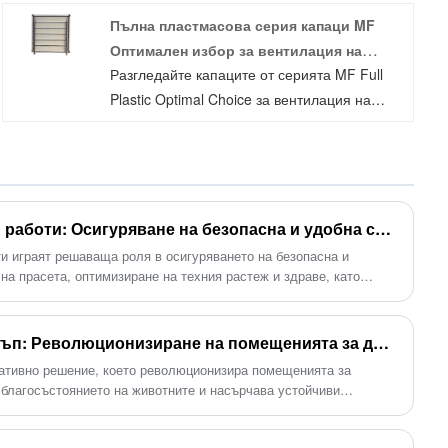
свине майки, с различни размери. Едната е
Пълна пластмасова серия капаци MF
кръгла, кръглите поилки за прасета се
Оптимален избор за вентилация на
приемат много добре от прасетата. Когато
Разгледайте капаците от серията MF Full
свинеферми
пият, главата изчезва в купата поради
Plastic Optimal Choice за вентилация на
страничната яка. Това значително намалява
свинеферми от Debabrothers, основен
и загубите на вода.
компонент на системата за вентилация на
свинеферми. Открийте неговата лекота на
използване, издръжливост и приложения в
различни настройки.
Станка за довършителни работи: Осигуряване на безопасна и удобна среда за растежа на прасетата
и играят решаваща роля в осигуряването на безопасна и
на прасета, оптимизиране на техния растеж и здраве, като
агубите на фураж и рисковете от заболяване. DEBA
иращи се финишъри, които се отличават с гладки ръбове,
ируеми хранилки, за да осигурят лесен достъп до храната.
Щанд със свободен достъп: Революционизиране на помещенията за добитък за подобрено благосъстояние
 ваш доставчик на финишни боксове, вие можете да сте
овативно решение, което революционизира помещенията за
дукти с възможност за персонализиране, които отговарят на
а благосъстоянието на животните и насърчава устойчиви
уряват възможно най-добрата среда за вашите прасета.
ичена свобода, подобрено здраве на добитъка и повишена
достъп предлага хуманен и ефективен подход към