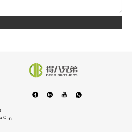
e
 City,