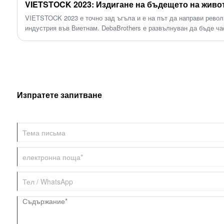
предоставяйки първокласни решения за
характеристики, предимствата и положителното въздействие на
свине в свиневъдната индустрия.
вашите нужди за управление на добитъка.
VIETSTOCK 2023 е точно зад ъгъла и е на път да направи рево
индустрия във Виетнам. DebaBrothers е развълнуван да бъде час
представяйки авангардно оборудване за свиневъдство, предназ
отношение към животните и ефективността на фермата.
Изпратете запитване