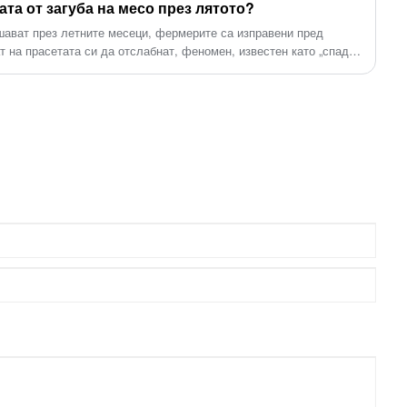
ращият се дизайн и лесната поддръжка допълнително
ата от загуба на месо през лятото?
 ферма. Прегърнете това новаторско решение, за да
шават през летните месеци, фермерите са изправени пред
вободата, която заслужават, и да издигнете успеха на вашата
т на прасетата си да отслабнат, феномен, известен като „спад
 отношение към животните и устойчивостта.