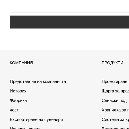
КОМПАНИЯ
ПРОДУКТИ
Представяне на компанията
Проектиране
История
Щарга за пра
Фабрика
Свински под
чест
Хранилка за 
Експортиране на сувенири
Система за х
Нашият клиент
Вентилационн