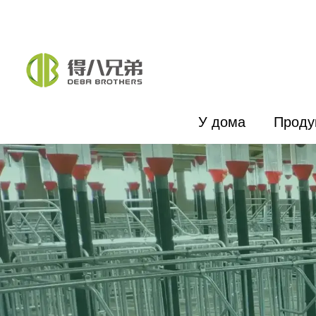
У дома
Проду