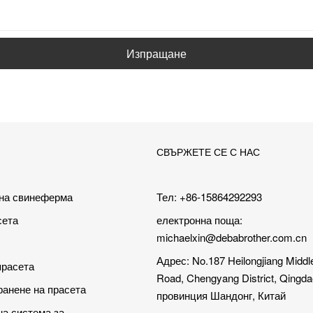
Изпращане
СВЪРЖЕТЕ СЕ С НАС
 на свинеферма
Тел: +86-15864292293
сета
електронна поща:
michaelxin@debabrother.com.cn
Адрес: No.187 Heilongjiang Middl
прасета
Road, Chengyang District, Qingdao
ранене на прасета
провинция Шандонг, Китай
а система за