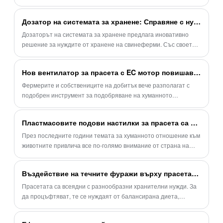
включително боксове за опрасване, боксове за бременност,
боксове за отбиване, боксове за финиширане, PP боксове и
Дозатор на системата за хранене: Справяне с нуждите от хранене на свинеферми
PVC дъски. Нашето оборудване е на достъпна цена и може да
бъде персонализирано, за да отговори на специфичните
Дозаторът на системата за хранене предлага иновативно
нужди на вашата свинеферма. Свържете се с нас за повече
решение за нуждите от хранене на свинеферми. Със своето
информация.
автоматизирано разпределение на фуража и възможности за
прецизен контрол на фуража, той подобрява ефективността,
Нов вентилатор за прасета с EC мотор повишава комфорта и енергийната ефективност на добитъка
намалява разхищението и осигурява оптимално здраве и
растеж на прасетата. Научете повече за неговите
Фермерите и собствениците на добитък вече разполагат с
характеристики и предимства в тази статия.
подобрен инструмент за подобряване на хуманното
отношение към животните, благодарение на съвсем нова
иновация в технологията за вентилация на прасета.
Пластмасовите подови настилки за прасета са широко популяризирани и прилагани
През последните години темата за хуманното отношение към
животните привлича все по-голямо внимание от страна на
хората. В този контекст, продукт, наречен "пластмасов под", е
широко популяризиран и прилаган в свинефермите.
Въздействие на течните фуражи върху прасетата на различни етапи на растеж
Пластмасовите подови настилки са изработени от екологично
чисти материали и имат много предимства
Прасетата са всеядни с разнообразни хранителни нужди. За
да процъфтяват, те се нуждаят от балансирана диета,
състояща се от фибри, енергия, протеини, витамини и
минерали, което прави храната критична част от