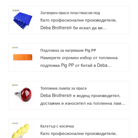
Затворен прасе пластмасов под
Като професионални производители,
Deba Brothers® би искал да ви
предостави затворен пластмасов под за
свине. Материалите са предимно pp,
леко тегло, лесно разглобяване, здрави,
Подложка за нагряване Pig PP
Намерете огромен избор от топлинна
постоянна температура с ролята на
подложка Pig PP от Китай в Deba
защита.
Brothers®. Нов под за отопление на
добитък, повърхностна степен на
забавяне на горенето: V0. Нов под на
Топлинна лампа за прасе
Deba Brothers® е водещ производител,
отопление на добитък, степен на
доставчик и износител на топлинна лампа
забавяне на горенето на сърцевината на
за свине в Китай. Лампата за запазване
нагревателния панел: B1. Електрическа
на топлината се използва в клетката за
нагревателна плоча (нагревателна
опрасване, клетката за благосъстояние,
Катетър с косичка
подложка) за прасета, комбинирана с
Като професионални производители,
за да поддържа прасенцата топли и да не
хранилката за пълзене, купата за вода,