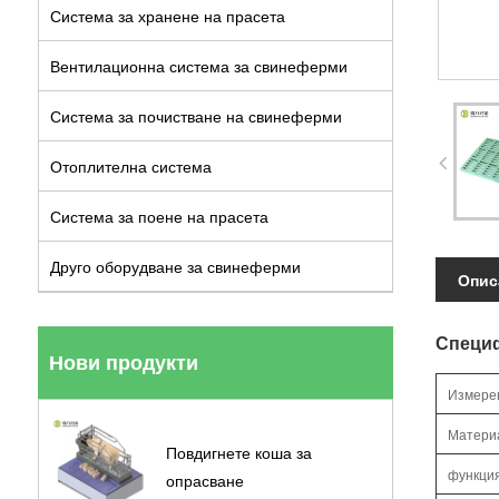
Система за хранене на прасета
Вентилационна система за свинеферми
Система за почистване на свинеферми
Отоплителна система
Система за поене на прасета
Друго оборудване за свинеферми
Опис
Специ
Нови продукти
Измере
Матери
Повдигнете коша за
функци
опрасване