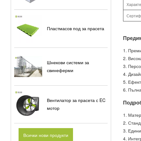
Характ
Сертиф
Пластмасов под за прасета
Преди
1. Прем
2. Висо
Шнекови системи за
3. Персо
свинеферми
4. Дизай
5. Ефект
6. Пълн
Вентилатор за прасета с EC
Подроб
мотор
1. Матер
2. Стан
3. Едини
Всички нови продукти
4. Инте