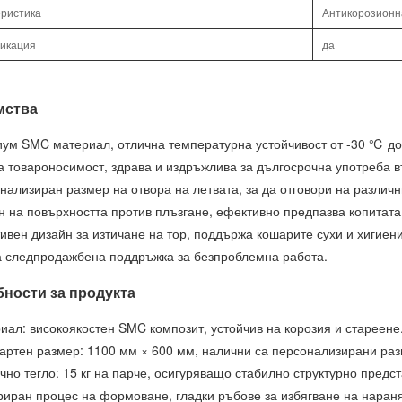
еристика
Антикорозионн
икация
да
мства
иум SMC материал, отлична температурна устойчивост от -30 ℃ д
ка товароносимост, здрава и издръжлива за дългосрочна употреба 
нализиран размер на отвора на летвата, за да отговори на различ
н на повърхността против плъзгане, ефективно предпазва копитата
ивен дизайн за изтичане на тор, поддържа кошарите сухи и хигиен
а следпродажбена поддръжка за безпроблемна работа.
ности за продукта
иал: високоякостен SMC композит, устойчив на корозия и стареене
дартен размер: 1100 мм × 600 мм, налични са персонализирани ра
чно тегло: 15 кг на парче, осигуряващо стабилно структурно предс
гриран процес на формоване, гладки ръбове за избягване на наран