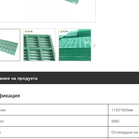
ание на продукта
фикация
ние
1100*600мм
ал
SMC
я
Отглеждане на