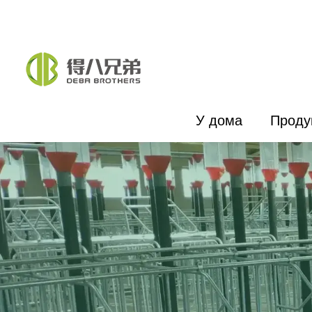
У дома
Проду