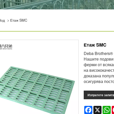
Под
> Етаж SMC
Етаж SMC
Deba Brothers®
Нашите подови 
ферми от всяка
на висококачес
доказана попул
осигурява пост
Изпратете запит
Facebook
X
W