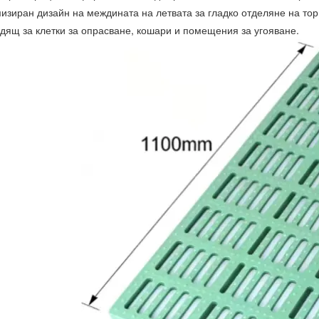
изиран дизайн на междината на летвата за гладко отделяне на тор
одящ за клетки за опрасване, кошари и помещения за угояване.