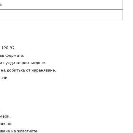
а
о 120 ℃.
във фермата.
ни нужди за развъждане.
 на добитъка от нараняване.
ични.
.
змери.
тавяне.
яване на животните.