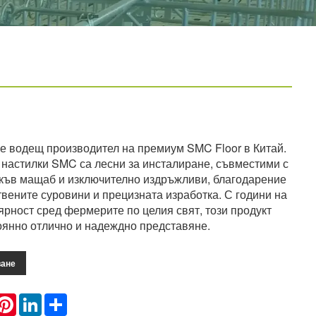
 е водещ производител на премиум SMC Floor в Китай.
настилки SMC са лесни за инсталиране, съвместими с
къв мащаб и изключително издръжливи, благодарение
твените суровини и прецизната изработка. С години на
ярност сред фермерите по целия свят, този продукт
оянно отлично и надеждно представяне.
ване
hatsApp
Pinterest
LinkedIn
Share