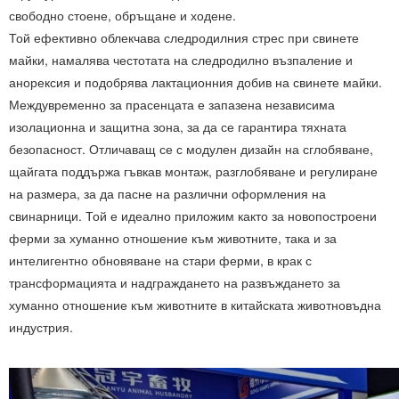
свободно стоене, обръщане и ходене.
Той ефективно облекчава следродилния стрес при свинете
майки, намалява честотата на следродилно възпаление и
анорексия и подобрява лактационния добив на свинете майки.
Междувременно за прасенцата е запазена независима
изолационна и защитна зона, за да се гарантира тяхната
безопасност. Отличаващ се с модулен дизайн на сглобяване,
щайгата поддържа гъвкав монтаж, разглобяване и регулиране
на размера, за да пасне на различни оформления на
свинарници. Той е идеално приложим както за новопостроени
ферми за хуманно отношение към животните, така и за
интелигентно обновяване на стари ферми, в крак с
трансформацията и надграждането на развъждането за
хуманно отношение към животните в китайската животновъдна
индустрия.