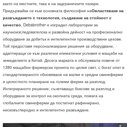
както на местните, така и на задграничните пазари.
Придържайки се към основната философия на
Овластяване на
развъждането с технология, създаване на стойност с
качество
, Debabrother е изградил лаборатории за
научноизследователска и развойна дейност на професионално
оборудване за добитък и интелигентни производствени цехове.
Той предоставя персонализирани решения за оборудване,
адаптиращи се към различни климатични условия и мащаби на
земеделието в Китай. Досега марката е обслужвала повече от
1380 мащабни фермерски проекта по целия свят, с богат опит в
стандартизираното обновяване на малки и средни свинеферми
и цялостното планиране на големи ферми за разплод.
Интегрираното решение, съчетаващо боксове за разплод и
оборудване за контрол на околната среда, помага на
глобалните свинеферми да постигнат рафинирано,
нисковъглеродно и интелигентно развъждане.