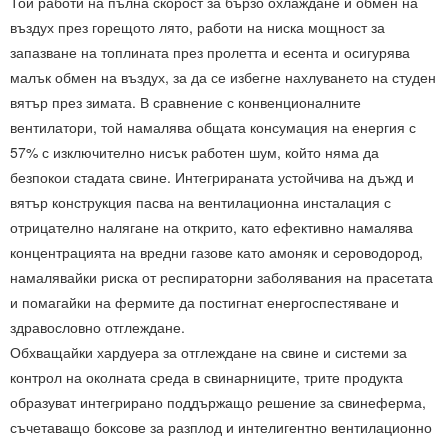
Той работи на пълна скорост за бързо охлаждане и обмен на
въздух през горещото лято, работи на ниска мощност за
запазване на топлината през пролетта и есента и осигурява
малък обмен на въздух, за да се избегне нахлуването на студен
вятър през зимата. В сравнение с конвенционалните
вентилатори, той намалява общата консумация на енергия с
57% с изключително нисък работен шум, който няма да
безпокои стадата свине. Интегрираната устойчива на дъжд и
вятър конструкция пасва на вентилационна инсталация с
отрицателно налягане на открито, като ефективно намалява
концентрацията на вредни газове като амоняк и сероводород,
намалявайки риска от респираторни заболявания на прасетата
и помагайки на фермите да постигнат енергоспестяване и
здравословно отглеждане.
Обхващайки хардуера за отглеждане на свине и системи за
контрол на околната среда в свинарниците, трите продукта
образуват интегрирано поддържащо решение за свинеферма,
съчетаващо боксове за разплод и интелигентно вентилационно