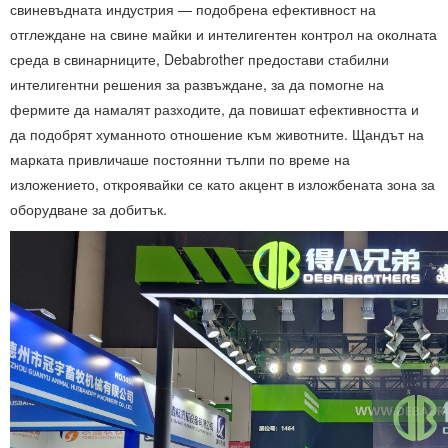
свиневъдната индустрия — подобрена ефективност на
отглеждане на свине майки и интелигентен контрол на околната
среда в свинарниците, Debabrother предостави стабилни
интелигентни решения за развъждане, за да помогне на
фермите да намалят разходите, да повишат ефективността и
да подобрят хуманното отношение към животните. Щандът на
марката привличаше постоянни тълпи по време на
изложението, откроявайки се като акцент в изложбената зона за
оборудване за добитък.