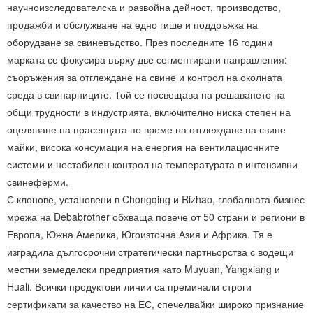
научноизследователска и развойна дейност, производство,
продажби и обслужване на едно гише и поддръжка на
оборудване за свиневъдство. През последните 16 години
марката се фокусира върху две сегментирани направления:
съоръжения за отглеждане на свине и контрол на околната
среда в свинарниците. Той се посвещава на решаването на
общи трудности в индустрията, включително ниска степен на
оцеляване на прасенцата по време на отглеждане на свине
майки, висока консумация на енергия на вентилационните
системи и нестабилен контрол на температурата в интензивни
свинеферми.
С клонове, установени в Chongqing и Rizhao, глобалната бизнес
мрежа на Debabrother обхваща повече от 50 страни и региони в
Европа, Южна Америка, Югоизточна Азия и Африка. Тя е
изградила дългосрочни стратегически партньорства с водещи
местни земеделски предприятия като Muyuan, Yangxiang и
Huali. Всички продуктови линии са преминали строги
сертификати за качество на ЕС, спечелвайки широко признание