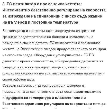
3. EC вентилатор с променлива честота:
Интелигентно безстепенно регулиране на скоростта
за изграждане на свинарници с ниско съдържание
на въглерод и постоянна температура
Вентилацията и контролът на температурата са критични
връзки за предотвратяване на болести и намаляване на
разходите в свиневъдството. EC вентилаторът с променлива
честота на Debabrother е звезден продукт от серията за контрол
на околната среда. Оборудван с усъвършенстван EC DC
двигател с променлива честота, той преодолява дефектите на
традиционните вентилатори с мощност, включително
фиксирана скорост на вятъра, висока консумация на енергия и
силен работен шум.
Свързан със сензори за температура и влажност в
помещенията за свине, вентилаторът осъзнава
автоматично
индуциране на температура и влажност, както и
безстепенно адаптивно регулиране на скоростта на вятъра
.