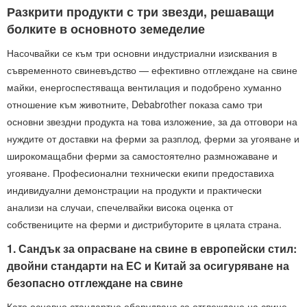
Разкрити продукти с три звезди, решаващи
болките в основното земеделие
Насочвайки се към три основни индустриални изисквания в
съвременното свиневъдство — ефективно отглеждане на свине
майки, енергоспестяваща вентилация и подобрено хуманно
отношение към животните, Debabrother показа само три
основни звездни продукта на това изложение, за да отговори на
нуждите от доставки на ферми за разплод, ферми за угояване и
широкомащабни ферми за самостоятелно размножаване и
угояване. Професионални технически екипи предоставиха
индивидуални демонстрации на продукти и практически
анализи на случаи, спечелвайки висока оценка от
собствениците на ферми и дистрибуторите в цялата страна.
1. Сандък за опрасване на свине в европейски стил:
двойни стандарти на ЕС и Китай за осигуряване на
безопасно отглеждане на свине
Като основно стандартно оборудване за отглеждане на свине,