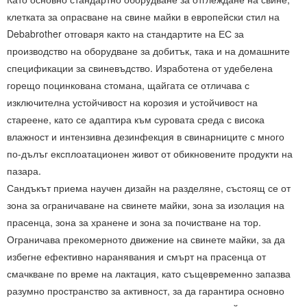
клетката за опрасване на свине майки в европейски стил на
Debabrother отговаря както на стандартите на ЕС за
производство на оборудване за добитък, така и на домашните
спецификации за свиневъдство. Изработена от удебелена
горещо поцинкована стомана, щайгата се отличава с
изключителна устойчивост на корозия и устойчивост на
стареене, като се адаптира към суровата среда с висока
влажност и интензивна дезинфекция в свинарниците с много
по-дълъг експлоатационен живот от обикновените продукти на
пазара.
Сандъкът приема научен дизайн на разделяне, състоящ се от
зона за ограничаване на свинете майки, зона за изолация на
прасенца, зона за хранене и зона за почистване на тор.
Ограничава прекомерното движение на свинете майки, за да
избегне ефективно наранявания и смърт на прасенца от
смачкване по време на лактация, като същевременно запазва
разумно пространство за активност, за да гарантира основно