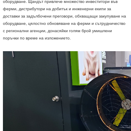
оборудване. Щандът привлече множество инвеститори във
ферми, дистрибутори на добитък и инженерни екипи за
доставки за задълбочени преговори, обхващащи закупуване на
оборудване, цялостно обновяване на ферми и сътрудничество
с регионални агенции, донасяйки голям брой умишлени
поръчки по време на изложението.