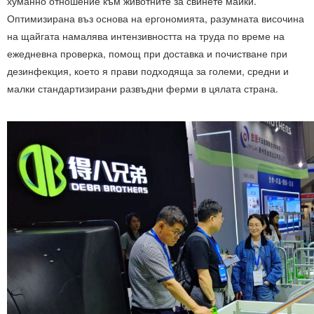
хуманно отношение към животните за свинете майки.
Оптимизирана въз основа на ергономията, разумната височина
на щайгата намалява интензивността на труда по време на
ежедневна проверка, помощ при доставка и почистване при
дезинфекция, което я прави подходяща за големи, средни и
малки стандартизирани развъдни ферми в цялата страна.