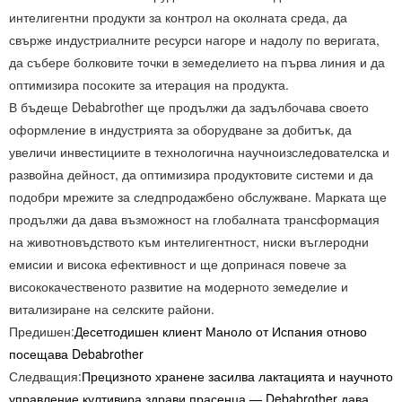
интелигентни продукти за контрол на околната среда, да
свърже индустриалните ресурси нагоре и надолу по веригата,
да събере болковите точки в земеделието на първа линия и да
оптимизира посоките за итерация на продукта.
В бъдеще Debabrother ще продължи да задълбочава своето
оформление в индустрията за оборудване за добитък, да
увеличи инвестициите в технологична научноизследователска и
развойна дейност, да оптимизира продуктовите системи и да
подобри мрежите за следпродажбено обслужване. Марката ще
продължи да дава възможност на глобалната трансформация
на животновъдството към интелигентност, ниски въглеродни
емисии и висока ефективност и ще допринася повече за
висококачественото развитие на модерното земеделие и
витализиране на селските райони.
Предишен:
Десетгодишен клиент Маноло от Испания отново
посещава Debabrother
Следващия:
Прецизното хранене засилва лактацията и научното
управление култивира здрави прасенца — Debabrother дава