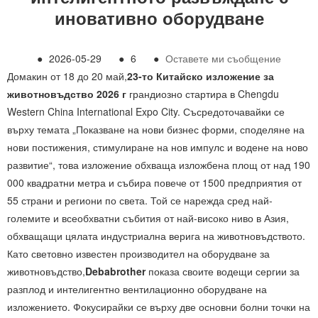
иновативно оборудване
●
2026-05-29
●
6
●
Оставете ми съобщение
Домакин от 18 до 20 май,
23-то Китайско изложение за
животновъдство 2026 г
грандиозно стартира в Chengdu
Western China International Expo City. Съсредоточавайки се
върху темата „Показване на нови бизнес форми, споделяне на
нови постижения, стимулиране на нов импулс и водене на ново
развитие“, това изложение обхваща изложбена площ от над 190
000 квадратни метра и събира повече от 1500 предприятия от
55 страни и региони по света. Той се нарежда сред най-
големите и всеобхватни събития от най-високо ниво в Азия,
обхващащи цялата индустриална верига на животновъдството.
Като световно известен производител на оборудване за
животновъдство,
Debabrother
показа своите водещи сергии за
разплод и интелигентно вентилационно оборудване на
изложението. Фокусирайки се върху две основни болни точки на