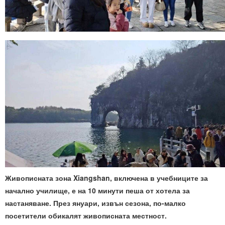
Живописната зона Xiangshan, включена в учебниците за
начално училище, е на 10 минути пеша от хотела за
настаняване. През януари, извън сезона, по-малко
посетители обикалят живописната местност.