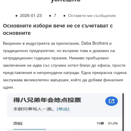
●
2026-01-23
●
7
●
Оставете ми съобщение
Основните избори вече не се съчетават с
основните
Вкоренен в индустрията за препитание, Deba Brothers е
традиционно предприятие, но въпреки това е домакин на
нетрадиционен годишен празник. Никакво прибързано
заключение не идва със случаен хотел близо до офиса, прости
представления и непринудени награди. Една прекрасна година
заслужава великолепен завършек, който да добави финалния
щрих.