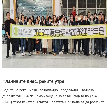
Планините днес, реките утре
Водите на река Лидзян са напълно неподвижни – толкова
дълбока тишина, че няма усещане за поток; водите на река
Lijiang текат кристално чисти – достатъчно чисти, за да разкрият