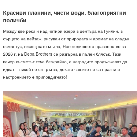
Красиви планини, чисти води, благоприятни
поличби
Между две реки и над четири езера в центъра на Гуилин, в
сърцето на пейзаж, рисуван от природата и аромат на сладък
османтус, висящ като мъгла, Новогодишното празненство за
2026 г. на Deba Brothers се разгърна в пълен блясък. Тази
вечер късметът тече безкрайно, а наградите продължават да
идват – никой не си тръгва, докато чашите не са празни и
настроението е приповдигнато!