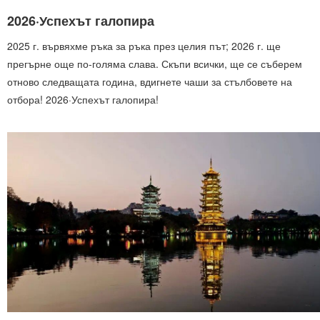
2026·Успехът галопира
2025 г. вървяхме ръка за ръка през целия път; 2026 г. ще
прегърне още по-голяма слава. Скъпи всички, ще се съберем
отново следващата година, вдигнете чаши за стълбовете на
отбора! 2026·Успехът галопира!