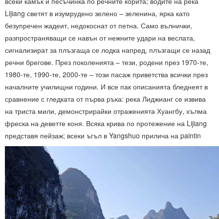
всеки камък и песъчинка по речните корита; водите на река
Lijiang светят в изумрудено зелено – зеленина, ярка като
безупречен жадеит, недокоснат от петна. Само вълнички,
разпространяващи се навън от нежните удари на веслата,
сигнализират за плъзгаща се лодка напред, плъзгащи се назад
речни брегове. През поколенията – тези, родени през 1970-те,
1980-те, 1990-те, 2000-те – този пасаж приветства всички през
началните училищни години. И все пак описанията бледнеят в
сравнение с гледката от първа ръка: река Лиджианг се извива
на триста мили, демонстрирайки отраженията Хуангбу, хълма
фреска на деветте коня. Всяка крива по протежение на Lijiang
представя пейзаж; всеки ъгъл в Yangshuo прилича на paintin