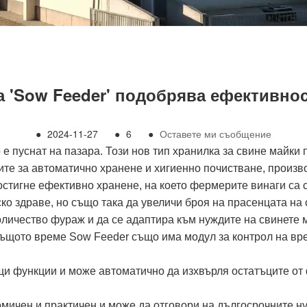
а 'Sow Feeder' подобрява ефективнос
●
2024-11-27
●
6
●
Оставете ми съобщение
е пуснат на пазара. Този нов тип хранилка за свине майки
те за автоматично хранене и хигиенно почистване, произв
остигне ефективно хранене, на което фермерите винаги са 
ско здраве, но също така да увеличи броя на прасенцата на 
оличество фураж и да се адаптира към нуждите на свинете 
същото време Sow Feeder също има модул за контрол на вре
и функции и може автоматично да изхвърля остатъците от 
номичен и практичен и може да отговори на дългосрочните