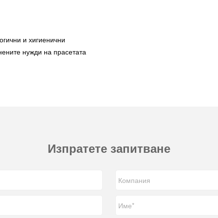
огични и хигиенични
нените нужди на прасетата
Изпратете запитване