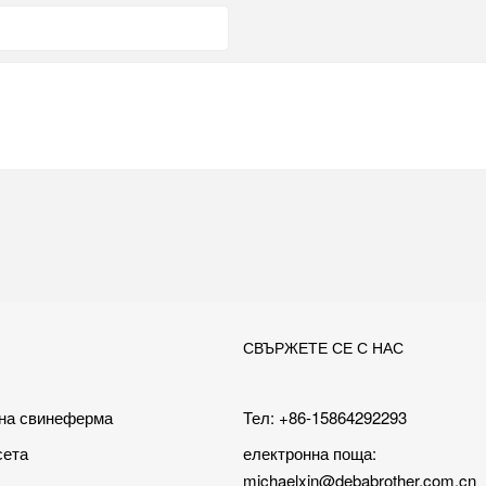
СВЪРЖЕТЕ СЕ С НАС
 на свинеферма
Тел: +86-15864292293
сета
електронна поща:
michaelxin@debabrother.com.cn