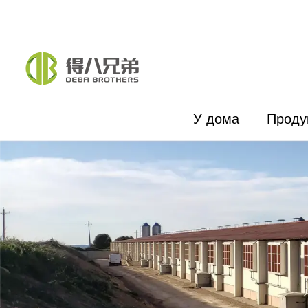
У дома
Проду