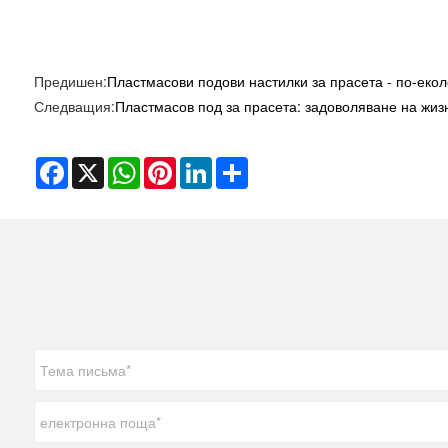
Предишен:
Пластмасови подови настилки за прасета - по-екол
Следващия:
Пластмасов под за прасета: задоволяване на жиз
Facebook
X
WhatsApp
Pinterest
LinkedIn
Share