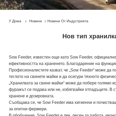
У Дома
>
Новини
>
Новини От Индустрията
Нов тип хранилк
Sow Feeder, известен още като Sow Feeder, официално 
ефективността на храненето. Благодарение на функции
Професионалистите казват, че „Sow Feeder“ може да п
теглото на свинете майки и да осигури тяхното физиче
„Хранилката за свине майки“ може да побере голямо к
фуражът се подава или не, избягвайки отпадъците. В 
хранене и дозировката.
Съобщава се, че Sow Feeder има хигиенни и почистващ
за опитни фермери.
В обобщение, Sow Feeder е лек, лесен за работа, ико