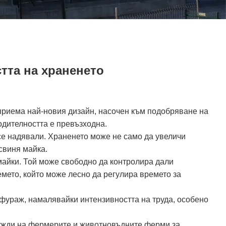
тта на храненето
 приема най-новия дизайн, насочен към подобряване на
одителността е превъзходна.
се надявали. Храненето може не само да увеличи
свиня майка.
майки. Той може свободно да контролира дали
мето, който може лесно да регулира времето за
фураж, намалявайки интензивността на труда, особено
 нужди на фермерите и животновъдните ферми за