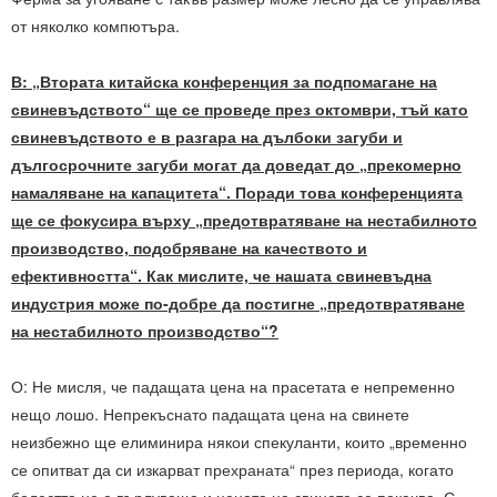
от няколко компютъра.
В: „Втората китайска конференция за подпомагане на
свиневъдството“ ще се проведе през октомври, тъй като
свиневъдството е в разгара на дълбоки загуби и
дългосрочните загуби могат да доведат до „прекомерно
намаляване на капацитета“. Поради това конференцията
ще се фокусира върху „предотвратяване на нестабилното
производство, подобряване на качеството и
ефективността“. Как мислите, че нашата свиневъдна
индустрия може по-добре да постигне „предотвратяване
на нестабилното производство“?
О: Не мисля, че падащата цена на прасетата е непременно
нещо лошо. Непрекъснато падащата цена на свинете
неизбежно ще елиминира някои спекуланти, които „временно
се опитват да си изкарват прехраната“ през периода, когато