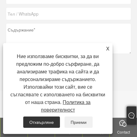
X
Ние използваме бисквитки, за да ви
предложим по-добро сърфиране, да
анализираме трафика на сайта и да
Изпращане
персонализираме съдържанието.
Използвайки този сайт, вие се
съгласявате с използването на бисквитки
от наша страна.
Политика за
КОМПАНИЯ
поверителност
Представяне на компанията
Отхвърляне
Приеми
История
Tel
E-mail
Top
WhatsApp
Contact