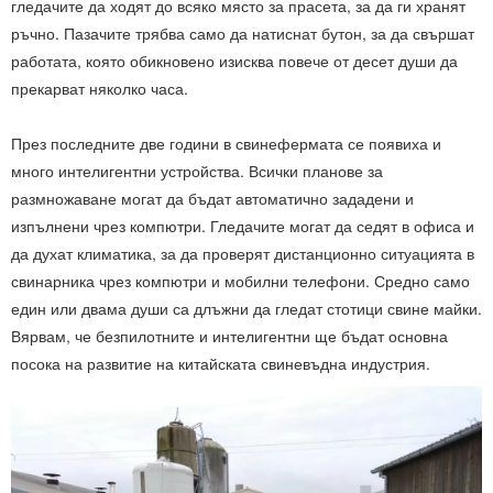
гледачите да ходят до всяко място за прасета, за да ги хранят
ръчно. Пазачите трябва само да натиснат бутон, за да свършат
работата, която обикновено изисква повече от десет души да
прекарват няколко часа.
През последните две години в свинефермата се появиха и
много интелигентни устройства. Всички планове за
размножаване могат да бъдат автоматично зададени и
изпълнени чрез компютри. Гледачите могат да седят в офиса и
да духат климатика, за да проверят дистанционно ситуацията в
свинарника чрез компютри и мобилни телефони. Средно само
един или двама души са длъжни да гледат стотици свине майки.
Вярвам, че безпилотните и интелигентни ще бъдат основна
посока на развитие на китайската свиневъдна индустрия.