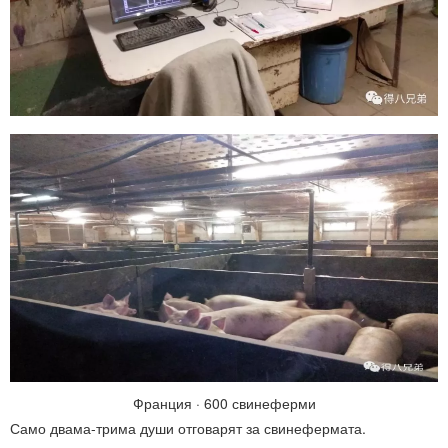
Франция · 600 свинеферми
Само двама-трима души отговарят за свинефермата.