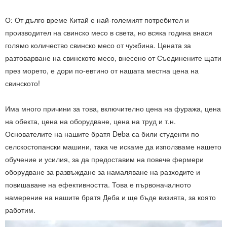
О: От дълго време Китай е най-големият потребител и
производител на свинско месо в света, но всяка година внася
голямо количество свинско месо от чужбина. Цената за
разтоварване на свинското месо, внесено от Съединените щати
през морето, е дори по-евтино от нашата местна цена на
свинското!
Има много причини за това, включително цена на фуража, цена
на обекта, цена на оборудване, цена на труд и т.н.
Основателите на нашите братя Deba са били студенти по
селскостопански машини, така че искаме да използваме нашето
обучение и усилия, за да предоставим на повече фермери
оборудване за развъждане за намаляване на разходите и
повишаване на ефективността. Това е първоначалното
намерение на нашите братя Деба и ще бъде визията, за която
работим.