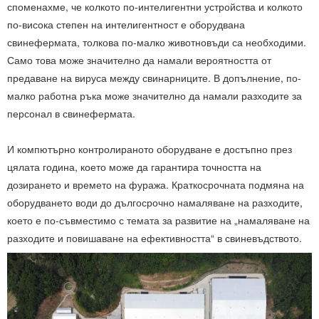
споменахме, че колкото по-интелигентни устройства и колкото
по-висока степен на интелигентност е оборудвана
свинефермата, толкова по-малко животновъди са необходими.
Само това може значително да намали вероятността от
предаване на вируса между свинарниците. В допълнение, по-
малко работна ръка може значително да намали разходите за
персонал в свинефермата.
И компютърно контролираното оборудване е достъпно през
цялата година, което може да гарантира точността на
дозирането и времето на фуража. Краткосрочната подмяна на
оборудването води до дългосрочно намаляване на разходите,
което е по-съвместимо с темата за развитие на „намаляване на
разходите и повишаване на ефективността“ в свиневъдството.