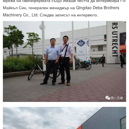
мрежа на свинефермата също имаше честта да интервюира г-н
Майкъл Син, генерален мениджър на Qingdao Deba Brothers
Machinery Co., Ltd. Следва записът на интервюто.