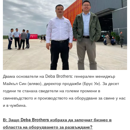
Двама основатели на Deba Brothers: генерален мениджър
Майкъл Син (вляво), директор продажби (Брус Уи). За десет
години те станаха свидетели на големи промени в
свиневъдството и производството на оборудване за свине у нас
и в чужбина.
В: Защо Deba Brothers избраха да започнат бизнес в
областта на оборудването за развъждане?