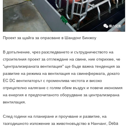
Проект за щайга за опрасване в Шандонг Бинжоу
В допълнение, чрез разследването и сътрудничеството на
строителния проект за отглеждане на свине, ние открихме, че
"централизираната вентилация" ще бъде важна тенденция за
развитие на режима на вентилация на свинефермата, докато
EC DC вентилаторът с променлива честота и високо
отрицателно налягане с голям обем въздух и повече икономия
на енергия е предпочитаното оборудване за централизирана
вентилация.
След години на планиране и проучване и развитие, на
тазгодишното изложение за животновъдство в Нанчанг, Deba