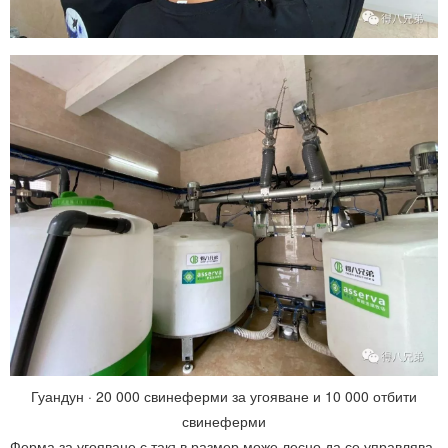
Гуандун · 20 000 свинеферми за угояване и 10 000 отбити
свинеферми
Ферма за угояване с такъв размер може лесно да се управлява