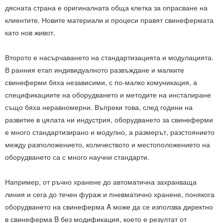
дясната страна е оригиналната обща клетка за опрасване на
клиентите. Новите материали и процеси правят свинефермата
като нов живот.
Второто е насърчаването на стандартизацията и модулацията.
В ранния етап индивидуалното развъждане и малките
свинеферми бяха независими, с по-малко комуникация, а
спецификациите на оборудването и методите на инсталиране
също бяха неравномерни. Въпреки това, след години на
развитие в цялата ни индустрия, оборудването за свинеферми
е много стандартизирано и модулно, а размерът, разстоянието
между разположението, количеството и местоположението на
оборудването са с много научни стандарти.
Например, от ръчно хранене до автоматична захранваща
линия и сега до течен фураж и пневматично хранене, понякога
оборудването на свинеферма A може да се използва директно
в свинеферма B без модификация, което е резултат от