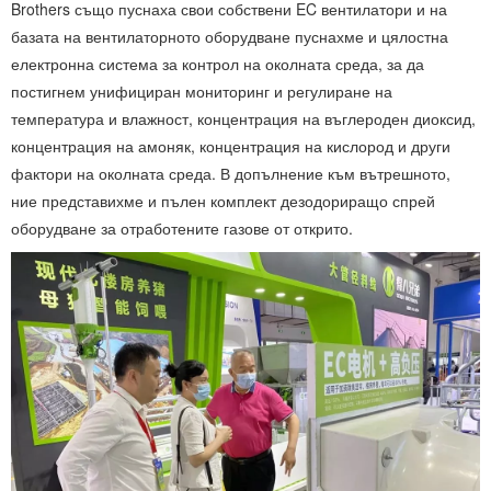
Brothers също пуснаха свои собствени EC вентилатори и на
базата на вентилаторното оборудване пуснахме и цялостна
електронна система за контрол на околната среда, за да
постигнем унифициран мониторинг и регулиране на
температура и влажност, концентрация на въглероден диоксид,
концентрация на амоняк, концентрация на кислород и други
фактори на околната среда. В допълнение към вътрешното,
ние представихме и пълен комплект дезодориращо спрей
оборудване за отработените газове от открито.