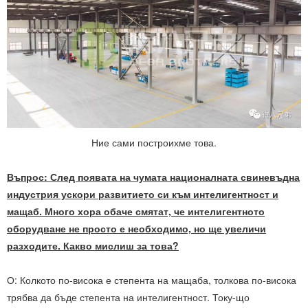
Ние сами построихме това.
Въпрос: След появата на чумата националната свиневъдна
индустрия ускори развитието си към интелигентност и
мащаб. Много хора обаче смятат, че интелигентното
оборудване не просто е необходимо, но ще увеличи
разходите. Какво мислиш за това?
О: Колкото по-висока е степента на мащаба, толкова по-висока
трябва да бъде степента на интелигентност. Току-що