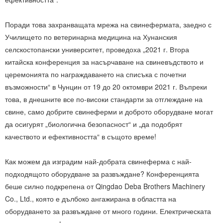
Поради това захранващата мрежа на свинефермата, заедно с
Училището по ветеринарна медицина на Хунанския
селскостопански университет, проведоха „2021 г. Втора
китайска конференция за насърчаване на свиневъдството и
церемонията по награждаването на списъка с почетни
възможности“ в Чунцин от 19 до 20 октомври 2021 г. Въпреки
това, в днешните все по-високи стандарти за отглеждане на
свине, само добрите свинеферми и доброто оборудване могат
да осигурят „биологична безопасност“ и „да подобрят
качеството и ефективността“ в същото време!
Как можем да изградим най-добрата свинеферма с най-
подходящото оборудване за развъждане? Конференцията
беше силно подкрепена от Qingdao Deba Brothers Machinery
Co., Ltd., която е дълбоко ангажирана в областта на
оборудването за развъждане от много години. Електрическата