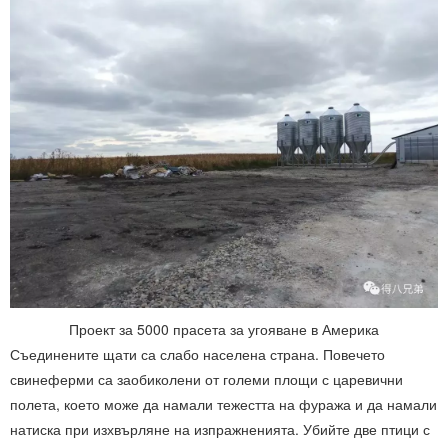
Проект за 5000 прасета за угояване в Америка
Съединените щати са слабо населена страна. Повечето
свинеферми са заобиколени от големи площи с царевични
полета, което може да намали тежестта на фуража и да намали
натиска при изхвърляне на изпражненията. Убийте две птици с