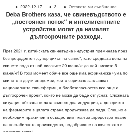
●
2022-12-17
●
3
●
Оставете ми съобщение
Deba Brothers каза, че свиневъдството е
„постоянен поток“ и интелигентните
устройства могат да намалят
дългосрочните разходи.
През 2021 г. китайската свиневъдна индустрия преминава през
безпрецедентен „супер цикъл на свине“, като средната цена на
свинете пада от най-високите 20 юана/кг до най-ниските 5
юана/кг! В този момент обаче все още има африканска чума по
свинете и други епидемии, които сериозно заплашват
националните свинеферми, а биобезопасността все още е
дългосрочен проект, който не може да бъде отпуснат. Сложната
ситуация обхвана цялата свиневъдна индустрия, а доверието
на фермерите в цялата страна продължава да пада. Спешно е
необходим практичен и осъществим план за „предотвратяване
на нестабилното производство, подобряване на качеството и
ефективността“.