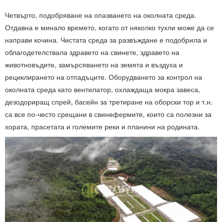
Четвърто, подобряване на опазването на околната среда.
Отдавна е минало времето, когато от няколко тухли може да се
направи кочина. Чистата среда за развъждане е подобрила и
облагодетелствала здравето на свинете, здравето на
животновъдите, замърсяването на земята и въздуха и
рециклирането на отпадъците. Оборудването за контрол на
околната среда като вентилатор, охлаждаща мокра завеса,
дезодориращ спрей, басейн за третиране на оборски тор и т.н.
са все по-често срещани в свинефермите, които са полезни за
хората, прасетата и големите реки и планини на родината.