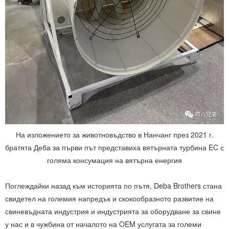
На изложението за животновъдство в Нанчанг през 2021 г.
братята Деба за първи път представиха вятърната турбина EC с
голяма консумация на вятърна енергия
Поглеждайки назад към историята по пътя, Deba Brothers стана
свидетел на големия напредък и скокообразното развитие на
свиневъдната индустрия и индустрията за оборудване за свине
у нас и в чужбина от началото на OEM услугата за големи