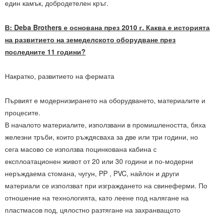
един камък, добродетелен кръг.
В: Deba Brothers е основана през 2010 г. Каква е историята
на развитието на земеделското оборудване през
последните 11 години?
Накратко, развитието на фермата
Първият е модернизирането на оборудването, материалите и
процесите.
В началото материалите, използвани в промишлеността, бяха
железни тръби, които ръждясваха за две или три години, но
сега масово се използва поцинкована кабина с
експлоатационен живот от 20 или 30 години и по-модерни
неръждаема стомана, чугун, PP , PVC, найлон и други
материали се използват при изграждането на свинеферми. По
отношение на технологията, като леене под налягане на
пластмасов под, цялостно разтягане на захранващото