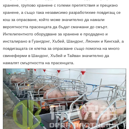
хранене, групово хранене с големи препятствия и прецизно
хранене, а също така независимо разработихме повдигащ се
кош за опрасване, който може значително да намали
вероятността прасенцата да бъдат смачкани до смърт.
Интелигентното оборудване за хранене е продадено и
инсталирано в Гуангдонг, Хъбей, Шандонг, Ляонин и Кингхай, а
повдигащата се клетка за опрасване също помогна на много
свинеферми в Шандонг, Хъбей и Тайван значително да
намалят смъртността на прасенцата.