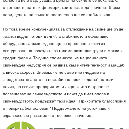
болестта не е върлуваща и цената на свинете се покачва. С
оттеглянето на тези фермери, които искат да спечелят бързи
пари, цената на свинете постепенно ще се стабилизира.
По това време конкуренцията за отглеждане на свине ще бъде
„малки водни потоци дълги“, а стабилното и ефективно
оборудване за развъждане ще се превърне в ключ за
осигуряване на разходите за големи развъдни групи и малки и
средни ферми. Току-що споменахте, че националната
свиневъдна индустрия се развива към интелигентност и мащаб
с висока скорост. Вярвам, че не само ние гледаме на
„предотвратяването на нестабилно производство“ по този
начин, но всички предприятия и лица, които искрено се
посвещават на свиневъдството и искат да имат опора в
свиневъдството, поддържат тази идея, „Прикритата благословия
е прикрита благословия." Поддържането на устойчиво и
здравословно развитие е от основно значение.