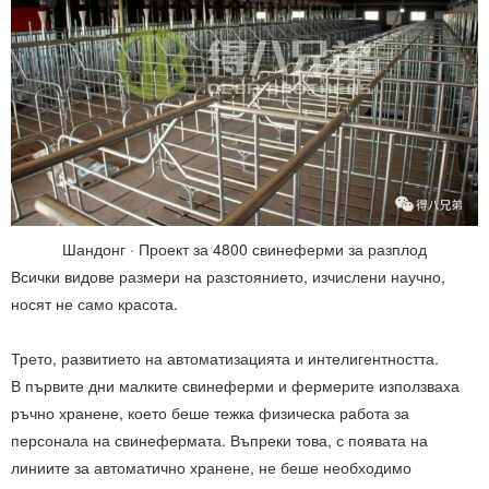
Шандонг · Проект за 4800 свинеферми за разплод
Всички видове размери на разстоянието, изчислени научно,
носят не само красота.
Трето, развитието на автоматизацията и интелигентността.
В първите дни малките свинеферми и фермерите използваха
ръчно хранене, което беше тежка физическа работа за
персонала на свинефермата. Въпреки това, с появата на
линиите за автоматично хранене, не беше необходимо