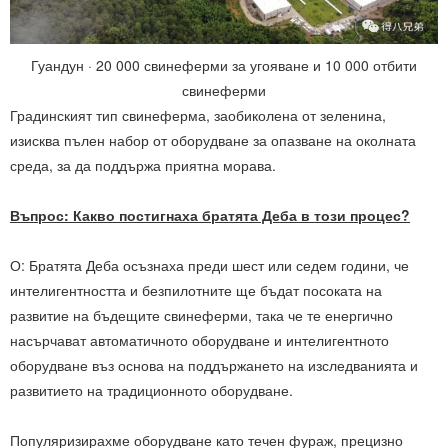
Гуандун · 20 000 свинеферми за угояване и 10 000 отбити
свинеферми
Градинският тип свинеферма, заобиколена от зеленина,
изисква пълен набор от оборудване за опазване на околната
среда, за да поддържа приятна морава.
Въпрос: Какво постигнаха братята Деба в този процес?
О: Братята Деба осъзнаха преди шест или седем години, че
интелигентността и безпилотните ще бъдат посоката на
развитие на бъдещите свинеферми, така че те енергично
насърчават автоматичното оборудване и интелигентното
оборудване въз основа на поддържането на изследванията и
развитието на традиционното оборудване.
Популяризирахме оборудване като течен фураж, прецизно