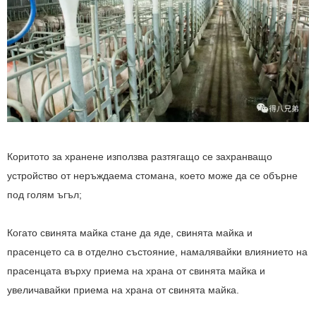
Коритото за хранене използва разтягащо се захранващо
устройство от неръждаема стомана, което може да се обърне
под голям ъгъл;
Когато свинята майка стане да яде, свинята майка и
прасенцето са в отделно състояние, намалявайки влиянието на
прасенцата върху приема на храна от свинята майка и
увеличавайки приема на храна от свинята майка.