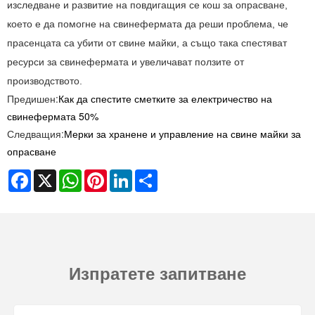
изследване и развитие на повдигащия се кош за опрасване,
което е да помогне на свинефермата да реши проблема, че
прасенцата са убити от свине майки, а също така спестяват
ресурси за свинефермата и увеличават ползите от
производството.
Предишен:
Как да спестите сметките за електричество на
свинефермата 50%
Следващия:
Мерки за хранене и управление на свине майки за
опрасване
Facebook
X
WhatsApp
Pinterest
LinkedIn
Share
Изпратете запитване