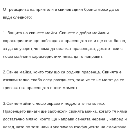
От реакцията на приятели в свиневъдния бранш може да се
види следното:
1. Защита на свинете майки. Свинете с добри майчини
характеристики ще наблюдават прасенцата си и ще спят бавно,
за да се уверят, че няма да смачкат прасенцата, докато тези с
лоши майчини характеристики няма да го направят.
2.Свине майки, които току що са родили прасенца. Свинята е
изключително слаба след раждането, така че те не могат да се
тревожат за прасенцата в този момент.
3.
Свине-майки с лошо здраве и недостатъчно мляко.
Прасенцето винаги ще заобиколи свинята майка, когато тя няма
достатъчно мляко, което ще направи свинята нервна
напред и
，
назад, като по този начин увеличава коефициента на смачкване