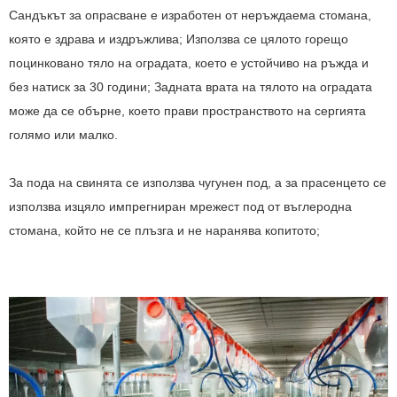
Сандъкът за опрасване е изработен от неръждаема стомана,
която е здрава и издръжлива; Използва се цялото горещо
поцинковано тяло на оградата, което е устойчиво на ръжда и
без натиск за 30 години; Задната врата на тялото на оградата
може да се обърне, което прави пространството на сергията
голямо или малко.
За пода на свинята се използва чугунен под, а за прасенцето се
използва изцяло импрегниран мрежест под от въглеродна
стомана, който не се плъзга и не наранява копитото;