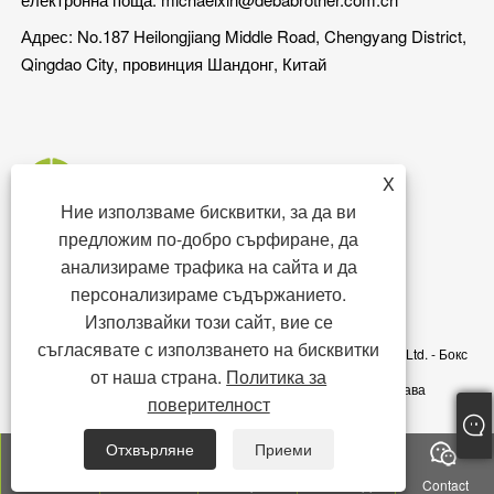
Адрес: No.187 Heilongjiang Middle Road, Chengyang District,
Qingdao City, провинция Шандонг, Китай
X
Ние използваме бисквитки, за да ви
предложим по-добро сърфиране, да
анализираме трафика на сайта и да
персонализираме съдържанието.
Използвайки този сайт, вие се
съгласявате с използването на бисквитки
Авторско право © 2023 Qingdao DEBA Brother Machinery Co., Ltd. - Бокс
от наша страна.
Политика за
за прасета, под за прасета, хранилка за прасета - Всички права
поверителност
запазени
Отхвърляне
Приеми
Links
Sitemap
RSS
XML
Политика за поверителност
Tel
E-mail
Top
WhatsApp
Contact