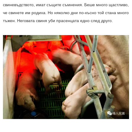
свиневъдството, имат същите съмнения. Беше много щастливо,
че свинете им родиха. Но няколко дни по-късно той стана много
тъжен. Неговата свиня уби прасенцата едно след друго.