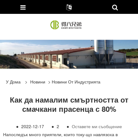
У Дома
>
Новини
>
Новини От Индустрията
Как да намалим смъртността от
смачкани прасенца с 80%
●
2022-12-17
●
2
●
Оставете ми съобщение
Напоследък много приятели, които току-що навлязоха в