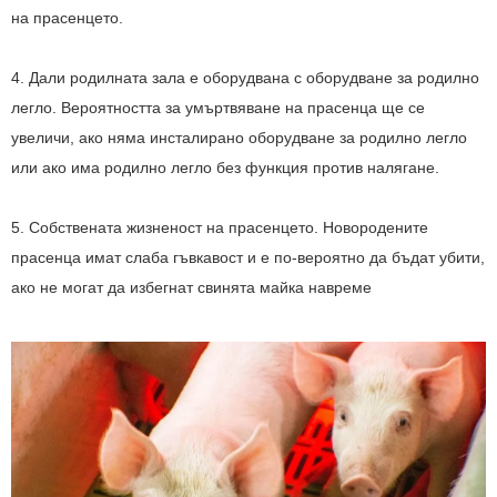
на прасенцето.
4. Дали родилната зала е оборудвана с оборудване за родилно
легло. Вероятността за умъртвяване на прасенца ще се
увеличи, ако няма инсталирано оборудване за родилно легло
или ако има родилно легло без функция против налягане.
5. Собствената жизненост на прасенцето. Новородените
прасенца имат слаба гъвкавост и е по-вероятно да бъдат убити,
ако не могат да избегнат свинята майка навреме