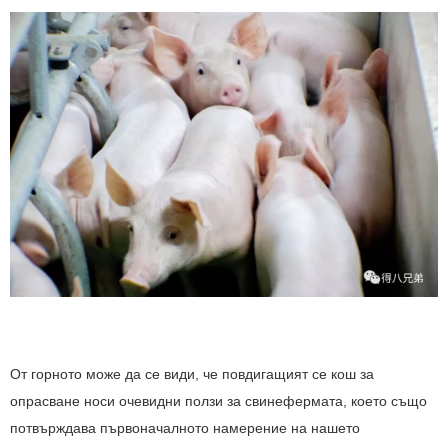
От горното може да се види, че повдигащият се кош за
опрасване носи очевидни ползи за свинефермата, което също
потвърждава първоначалното намерение на нашето