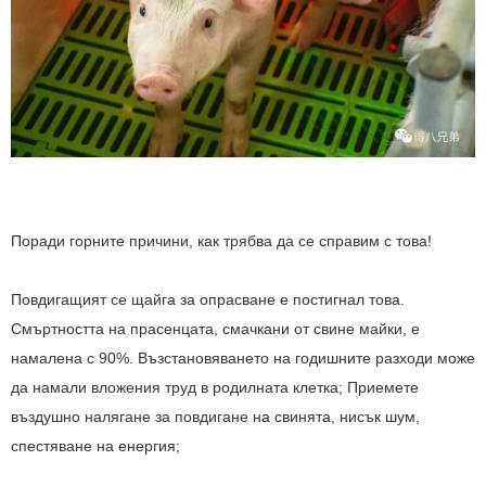
Поради горните причини, как трябва да се справим с това!
Повдигащият се щайга за опрасване е постигнал това.
Смъртността на прасенцата, смачкани от свине майки, е
намалена с 90%. Възстановяването на годишните разходи може
да намали вложения труд в родилната клетка; Приемете
въздушно налягане за повдигане на свинята, нисък шум,
спестяване на енергия;