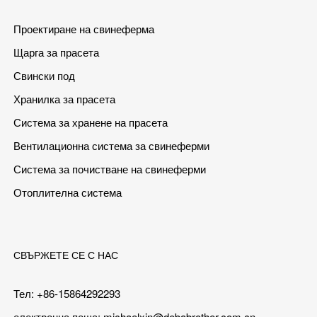
Проектиране на свинеферма
Щарга за прасета
Свински под
Хранилка за прасета
Система за хранене на прасета
Вентилационна система за свинеферми
Система за почистване на свинеферми
Отоплителна система
СВЪРЖЕТЕ СЕ С НАС
Тел: +86-15864292293
електронна поща:
michaelxin@debabrother.com.cn